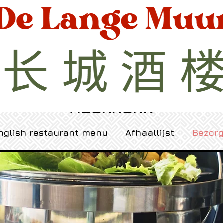
ESTAURANT DE LANGE MU
MEERKERK
nglish restaurant menu
Afhaallijst
Bezor