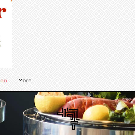
UR
gen
More