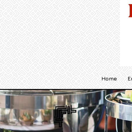
R
Home
E